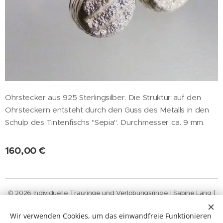
Ohrstecker aus 925 Sterlingsilber. Die Struktur auf den
Ohrsteckern entsteht durch den Guss des Metalls in den
Schulp des Tintenfischs "Sepia". Durchmesser ca. 9 mm.
160,00
€
© 2026 Individuelle Trauringe und Verlobungsringe | Sabine Lang |
Neustädter
Straße
46 | 20355
Hamburg
Widerruf-Funktion
Wir verwenden Cookies, um das einwandfreie Funktionieren