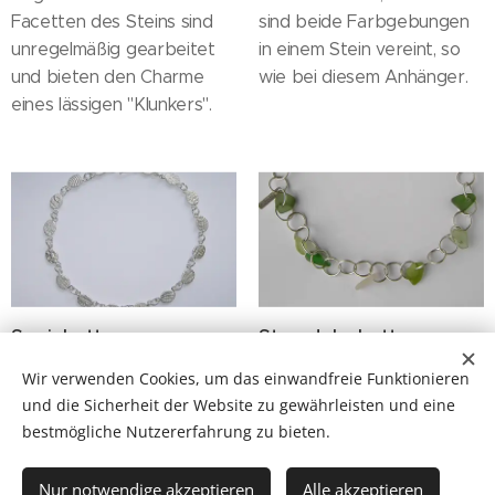
Facetten des Steins sind
sind beide Farbgebungen
unregelmäßig gearbeitet
in einem Stein vereint, so
und bieten den Charme
wie bei diesem Anhänger.
eines lässigen "Klunkers".
Sepiakette
Strandglaskette
Wir verwenden Cookies, um das einwandfreie Funktionieren
Auf den Plättchen der
Von Weiß über zartes Mint
und die Sicherheit der Website zu gewährleisten und eine
Kette kann man sehr gut
bis hin zu intensivem
bestmögliche Nutzererfahrung zu bieten.
die Vielfalt und
Flaschengrün, das Meer hat
Unterschiedlichkeit der
die Scherben
Nur notwendige akzeptieren
Alle akzeptieren