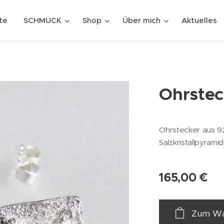
te
SCHMUCK
Shop
Über mich
Aktuelles
Ohrsteck
Ohrstecker aus 92
Salzkristallpyrami
165,00
€
Zum Wa