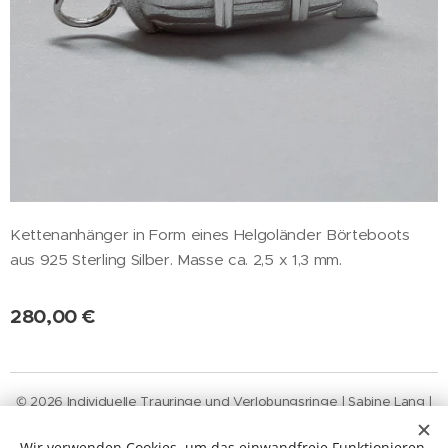
Kettenanhänger in Form eines Helgoländer Börteboots
aus 925 Sterling Silber. Masse ca. 2,5 x 1,3 mm.
280,00
€
© 2026 Individuelle Trauringe und Verlobungsringe | Sabine Lang |
Neustädter
Straße
46 | 20355
Hamburg
Widerruf-Funktion
Wir verwenden Cookies, um das einwandfreie Funktionieren