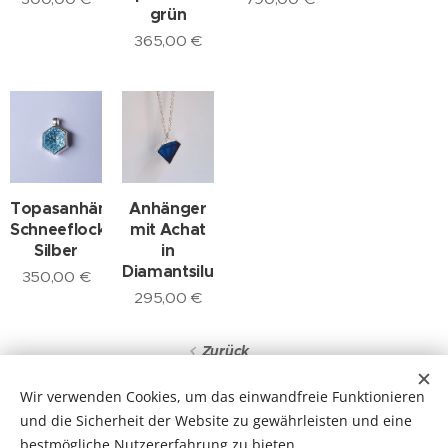
grün
365,00
€
Topasanhänger,
Anhänger
Schneeflockenschliff,
mit Achat
Silber
in
Diamantsiluette
350,00
€
295,00
€
Zurück
Wir verwenden Cookies, um das einwandfreie Funktionieren
und die Sicherheit der Website zu gewährleisten und eine
© 2026 Individuelle Trauringe und Verlobungsringe | Sabine Lang |
bestmögliche Nutzererfahrung zu bieten.