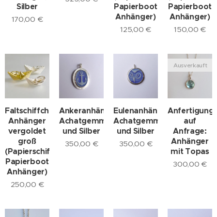
Silber
Papierboot
Papierboot
Anhänger)
Anhänger)
170,00
€
125,00
€
150,00
€
Ausverkauft
Faltschiffchen
Ankeranhänger,
Anfertigung
Eulenanhänger,
Anhänger
Achatgemme
auf
Achatgemme
vergoldet
und Silber
Anfrage:
und Silber
groß
Anhänger
350,00
€
350,00
€
(Papierschiff,
mit Topas
Papierboot
300,00
€
Anhänger)
250,00
€