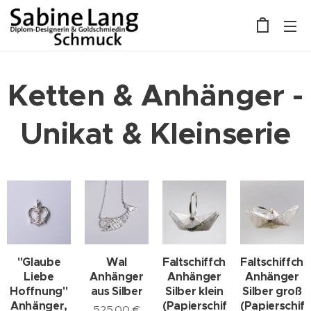
Ketten & Anhänger -
Unikat & Kleinserie
"Glaube
Wal
Faltschiffchen
Faltschiffch
Liebe
Anhänger
Anhänger
Anhänger
Hoffnung"
aus Silber
Silber klein
Silber groß
Anhänger,
(Papierschiff,
(Papierschiff
525,00
€