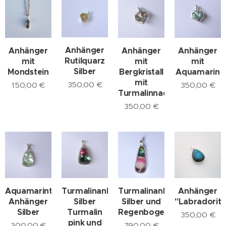
Anhänger
Anhänger
Anhänger
Anhänger
Rutilquarz
mit
mit
mit
Silber
Mondstein
Bergkristall
Aquamarin
mit
350,00
€
150,00
€
350,00
€
Turmalinnadeln
350,00
€
Aquamarintropfen
Turmalinanhänger,
Turmalinanhänger,
Anhänger
Anhänger
Silber
Silber und
"Labradorit"
Silber
Turmalin
Regenbogenturmalin
350,00
€
pink und
300,00
€
790,00
€